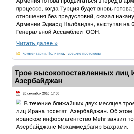
Армения готова продвигаться вперед в ар
процессе, когда Турция будет вновь готова
отношения без предусловий, сказал накан
Армении Эдвард Налбандян, выступая на 6
Генеральной Ассамблеи ООН.
Читать далее
»
Комментарии
,
Политика
,
Турецкие протоколы
Трое высокопоставленных лиц И
Азербайджан
26 сентября 2010, 17:58
В течение ближайших двух месяцев тро
лиц Ирана посетят Азербайджан. Об этом 
иранское информагентство Mehr заявил по
Азербайджане Мохаммедбагир Бахрами.