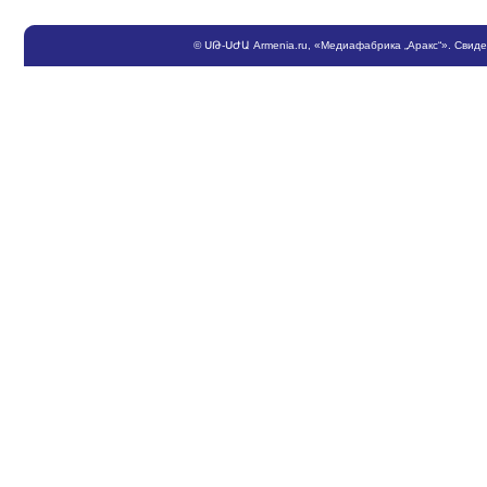
©
ՍԹ
-
ՍԺԱ
Armenia.ru
, «Медиафабрика „Аракс“». Свид