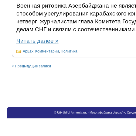
Военная риторика Азербайджана не являе
способом урегулирования карабахского кон
четверг журналистам глава Комитета Госу
делам СНГ и связям с соотечественниками
Читать далее
»
Арцах
,
Комментарии
,
Политика
«
Предыдущие записи
©
ՍԹ
-
ՍԺԱ
Armenia.ru
, «Медиафабрика „Аракс“». Свид