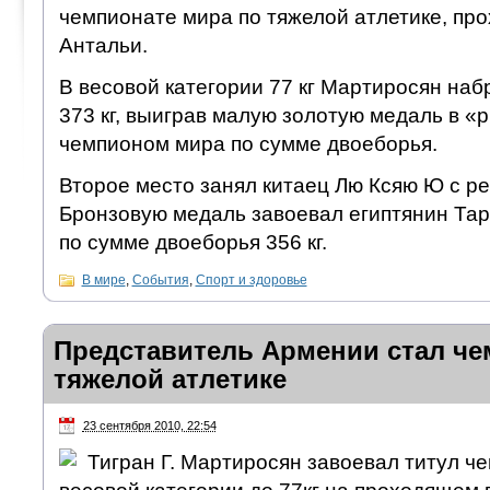
чемпионате мира по тяжелой атлетике, пр
Антальи.
В весовой категории 77 кг Мартиросян наб
373 кг, выиграв малую золотую медаль в «р
чемпионом мира по сумме двоеборья.
Второе место занял китаец Лю Ксяю Ю с рез
Бронзовую медаль завоевал египтянин Тар
по сумме двоеборья 356 кг.
В мире
,
События
,
Спорт и здоровье
Представитель Армении стал ч
тяжелой атлетике
23 сентября 2010, 22:54
Тигран Г. Мартиросян завоевал титул ч