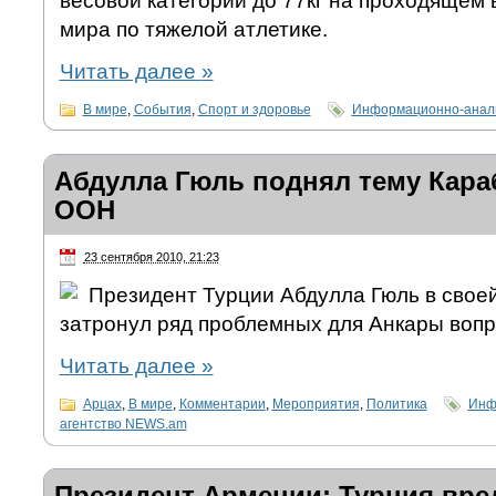
весовой категории до 77кг на проходящем
мира по тяжелой атлетике.
Читать далее
»
В мире
,
События
,
Спорт и здоровье
Информационно-анали
Абдулла Гюль поднял тему Кара
ООН
23 сентября 2010, 21:23
Президент Турции Абдулла Гюль в свое
затронул ряд проблемных для Анкары вопр
Читать далее
»
Арцах
,
В мире
,
Комментарии
,
Мероприятия
,
Политика
Инф
агентство NEWS.am
Президент Армении: Турция вре