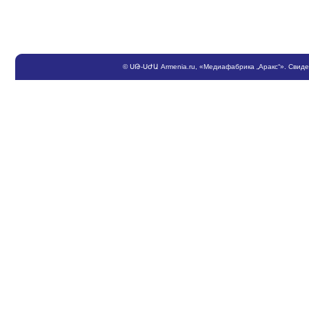
©
ՍԹ
-
ՍԺԱ
Armenia.ru
, «Медиафабрика „Аракс“». Свид