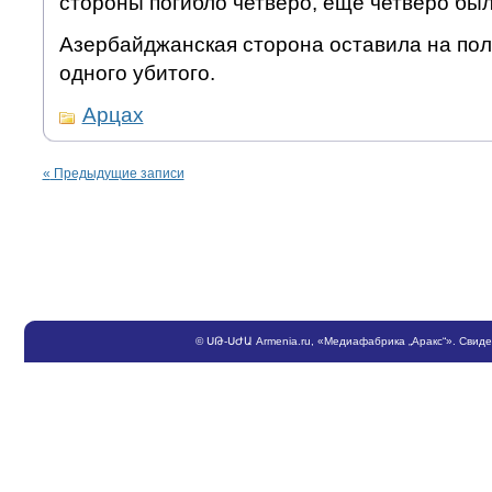
стороны погибло четверо, еще четверо бы
Азербайджанская сторона оставила на пол
одного убитого.
Арцах
«
Предыдущие записи
©
ՍԹ
-
ՍԺԱ
Armenia.ru
, «Медиафабрика „Аракс“». Свид