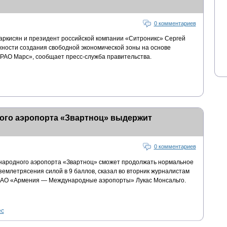
0 комментариев
ркисян и президент российской компании «Ситроникс» Сергей
жности создания свободной экономической зоны на основе
РАО Марс», сообщает пресс-служба правительства.
ого аэропорта «Звартноц» выдержит
0 комментариев
народного аэропорта «Звартноц» сможет продолжать нормальное
емлетрясения силой в 9 баллов, сказал во вторник журналистам
 ЗАО «Армения — Международные аэропорты» Лукас Монсальго.
ес