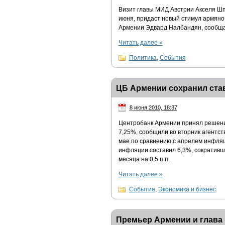
Визит главы МИД Австрии Акселя Ш
июня, придаст новый стимул армяно
Армении Эдвард Налбандян, сообща
Читать далее
»
Политика
,
События
ЦБ Армении сохранил ста
8 июня 2010, 18:37
Центробанк Армении принял решени
7,25%, сообщили во вторник агентст
мае по сравнению с апрелем инфляц
инфляции составил 6,3%, сокративш
месяца на 0,5 п.п.
Читать далее
»
События
,
Экономика и бизнес
Премьер Армении и глава