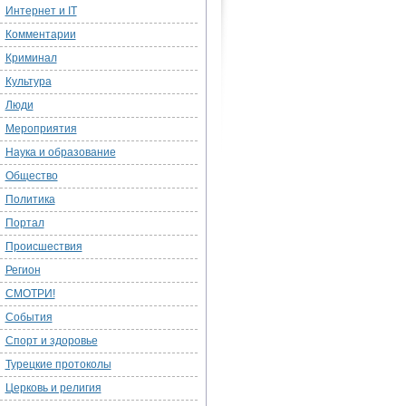
Интернет и IT
Комментарии
Криминал
Культура
Люди
Мероприятия
Наука и образование
Общество
Политика
Портал
Происшествия
Регион
СМОТРИ!
События
Спорт и здоровье
Турецкие протоколы
Церковь и религия