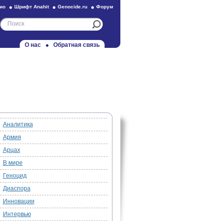
ио
Шрифт Anahit
Genocide.ru
Форум
О нас
Обратная связь
Аналитика
Армия
Арцах
В мире
Геноцид
Диаспора
Инновации
Интервью