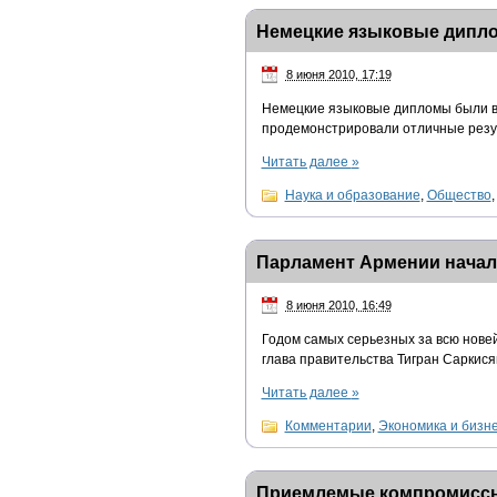
Немецкие языковые дипло
8 июня 2010, 17:19
Немецкие языковые дипломы были вр
продемонстрировали отличные резул
Читать далее
»
Наука и образование
,
Общество
Парламент Армении начал
8 июня 2010, 16:49
Годом самых серьезных за всю нове
глава правительства Тигран Саркисян
Читать далее
»
Комментарии
,
Экономика и бизн
Приемлемые компромиссы п