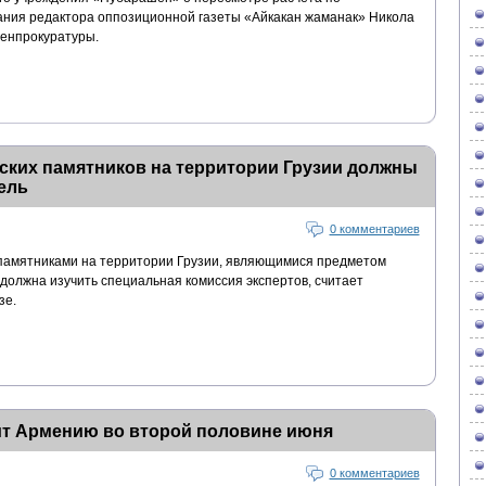
ания редактора оппозиционной газеты «Айкакан жаманак» Никола
генпрокуратуры.
ских памятников на территории Грузии должны
ель
0 комментариев
 памятниками на территории Грузии, являющимися предметом
должна изучить специальная комиссия экспертов, считает
зе.
ит Армению во второй половине июня
0 комментариев