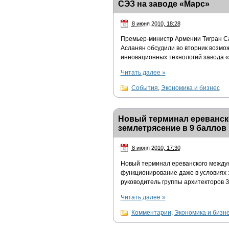
СЭЗ на заводе «Марс»
8 июня 2010, 18:28
Премьер-министр Армении Тигран Са
Асланян обсудили во вторник возмо
инновационных технологий завода «
Читать далее
»
События
,
Экономика и бизнес
Новый терминал ереванск
землетрясение в 9 баллов
8 июня 2010, 17:30
Новый терминал ереванского между
функционирование даже в условиях з
руководитель группы архитекторов
Читать далее
»
Комментарии
,
Экономика и бизн