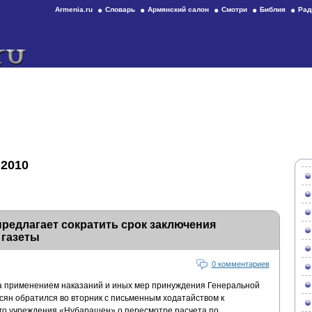
Armenia.ru
Словарь
Армянский салон
Смотри
Библия
Рад
 2010
редлагает сократить срок заключения
 газеты
0 комментариев
а применением наказаний и иных мер принуждения Генеральной
ян обратился во вторник с письменным ходатайством к
го учреждения «Нубарашен» о пересмотре расчета по