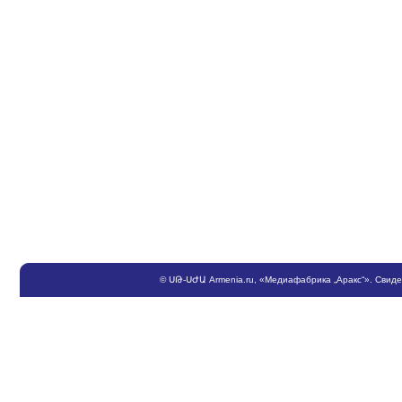
©
ՍԹ
-
ՍԺԱ
Armenia.ru
, «Медиафабрика „Аракс“». Свид