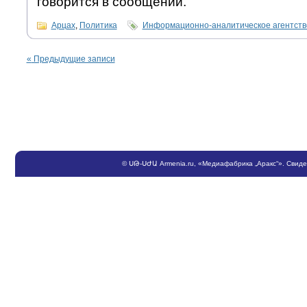
говорится в сообщении.
Арцах
,
Политика
Информационно-аналитическое агентст
«
Предыдущие записи
©
ՍԹ
-
ՍԺԱ
Armenia.ru
, «Медиафабрика „Аракс“». Свид