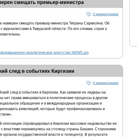
мерен смещать премьер-министра
0 комментариев
е намерен смещать премьер-министра Тиграна Саркисяна. Об
с журналистами в Тавушской области. По его словам, слухи о
новательны.
формационно-аналитическое агентство NEWS.am
кий след в событиях Киргизии
0 комментариев
ский след в событиях в Киргизии. Как заявили ее лидеры на
ны нет права вмешиваться в политические процессы в другом
пециальное обращение и в международные организации и
признавать революций, которые будут профинансированы и
ством».
й оппозиции спровоцировал в Киргизии массовое недовольство ее
 с властями перекинулись на столицу страны Бишкек. Сторонники
 органов государственной власти и телецентр. В результате