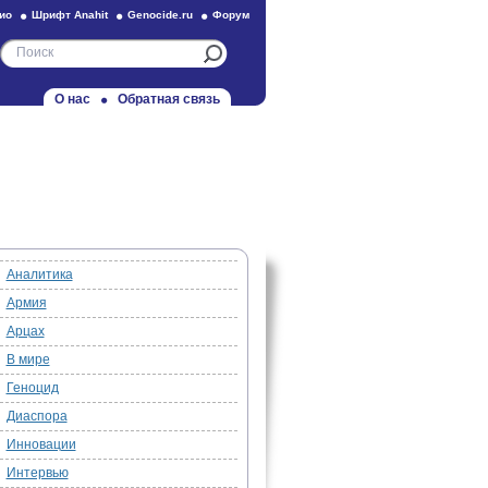
ио
Шрифт Anahit
Genocide.ru
Форум
О нас
Обратная связь
Аналитика
Армия
Арцах
В мире
Геноцид
Диаспора
Инновации
Интервью