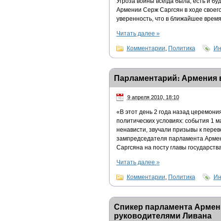
Угроза войны всегда была, есть и бу
Армении Серж Саргсян в ходе своего
уверенность, что в ближайшее время
Читать далее
»
Комментарии
,
Политика
Ин
Парламентарий։ Армения 
9 апреля 2010, 18:10
«В этот день 2 года назад церемон
политических условиях: события 1 м
ненависти, звучали призывы к пере
зампредседателя парламента Армен
Саргсяна на посту главы государства
Читать далее
»
Комментарии
,
Политика
Ин
Спикер парламента Армени
руководителями Ливана