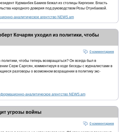
резидент Курманбек Бакиев бежал из столицы Киргизии. Власть
льства народного доверия под руководством Розы Отунбаевой.
ионно-аналитическое агентство NEWS.am
оберт Кочарян уходил из политики, чтобы
0 комментариев
з политики, чтобы теперь возвращаться? Он всегда был в
ении Серж Саргсян, комментируя в ходе беседы с журналистами в
щиеся разговоры о возможном возращении в политику экс-
формационно-аналитическое агентство NEWS.am
дит угрозы войны
0 комментариев