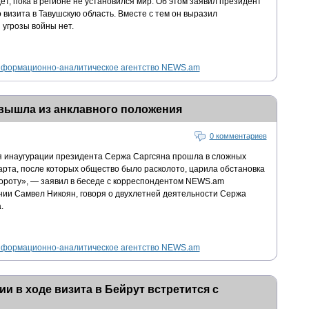
дет, пока в регионе не установился мир. Об этом заявил президент
 визита в Тавушскую область. Вместе с тем он выразил
 угрозы войны нет.
формационно-аналитическое агентство NEWS.am
вышла из анклавного положения
0 комментариев
ия инаугурации президента Сержа Саргсяна прошла в сложных
арта, после которых общество было расколото, царила обстановка
вороту», — заявил в беседе с корреспондентом NEWS.am
ии Самвел Никоян, говоря о двухлетней деятельности Сержа
.
формационно-аналитическое агентство NEWS.am
и в ходе визита в Бейрут встретится с