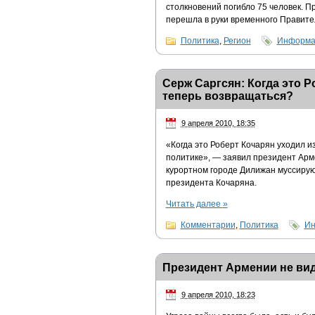
столкновений погибло 75 человек. П
перешла в руки временного Правите
Политика
,
Регион
Информац
Серж Саргсян: Когда это Р
теперь возвращаться?
9 апреля 2010, 18:35
«Когда это Роберт Кочарян уходил и
политике», — заявил президент Арм
курортном городе Дилижан муссирую
президента Кочаряна.
Читать далее
»
Комментарии
,
Политика
Ин
Президент Армении не ви
9 апреля 2010, 18:23