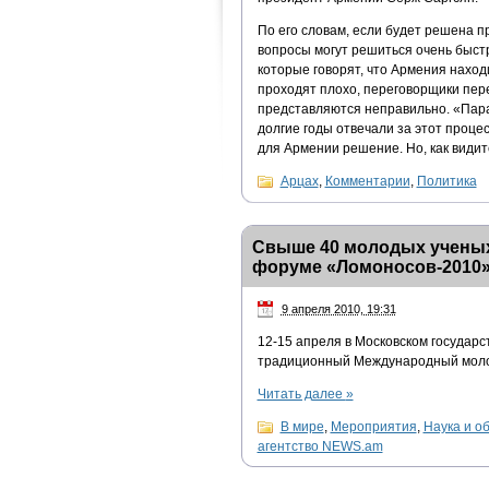
По его словам, если будет решена 
вопросы могут решиться очень быст
которые говорят, что Армения наход
проходят плохо, переговорщики пер
представляются неправильно. «Пара
долгие годы отвечали за этот проце
для Армении решение. Но, как видит
Арцах
,
Комментарии
,
Политика
Cвыше 40 молодых ученых
форуме «Ломоносов-2010
9 апреля 2010, 19:31
12-15 апреля в Московском государ
традиционный Международный моло
Читать далее
»
В мире
,
Мероприятия
,
Наука и о
агентство NEWS.am