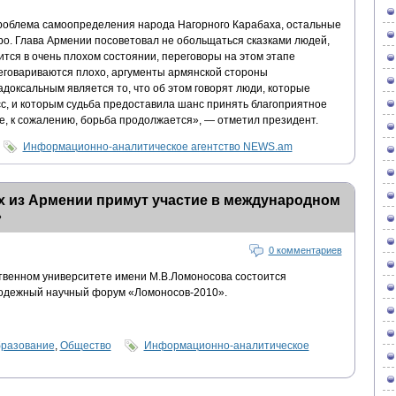
проблема самоопределения народа Нагорного Карабаха, остальные
ро. Глава Армении посоветовал не обольщаться сказками людей,
ится в очень плохом состоянии, переговоры на этом этапе
еговариваются плохо, аргументы армянской стороны
доксальным является то, что об этом говорят люди, которые
сс, и которым судьба предоставила шанс принять благоприятное
е, к сожалению, борьба продолжается», — отметил президент.
Информационно-аналитическое агентство NEWS.am
 из Армении примут участие в международном
»
0 комментариев
ственном университете имени М.В.Ломоносова состоится
дежный научный форум «Ломоносов-2010».
бразование
,
Общество
Информационно-аналитическое