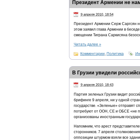
Президент Армении не на
9 апреля 2010, 18:54
Президент Армении Серж Саргсян н
этом заявил глава Армении в беседе 
смещении Тиграна Саркисяна безос
Читать далее
»
Комментарии
,
Политика
Ин
В Грузии увидели российс
9 апреля 2010, 18:43
Партия зеленых Грузии видит россий
брифинге 9 апреля, ни у одной стра
государстве. «Зеленые» отправят с
потребуют от ООН, СЕ и ОБСЕ «не 
организованы иностранным государ
Напомним, что арест представителе
сторонников. 7 апреля столкновения
оппозиции штурмом взяли все здания