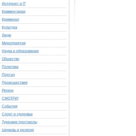
Интернет и IT
Комментарии
Криминал
Культура
Люди
Мероприятия
Наука и образование
Общество
Политика
Портал
Происшествия
Регион
СМОТРИ!
События
Спорт и здоровье
Турецкие протоколы
Церковь и религия