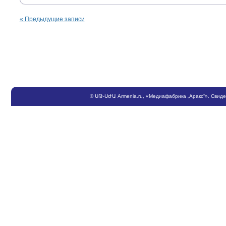
«
Предыдущие записи
©
ՍԹ
-
ՍԺԱ
Armenia.ru
, «Медиафабрика „Аракс“». Свид