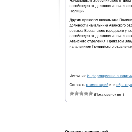
Начальником Эребунийского отдела 
освобожден от должности начальника
Полиции.
Другим приказом начальника Полици
должности начальника Аванского от
розыска Ереванского городского уп
освобожден от должности начальник
Аванского отделения. Приказом Вла
начальником Гюмрийского отделени
Источник:
Информационно-аналитиче
Оставить
комментарий
или
обратную
(Пока оценок нет)
Отправить комментарий