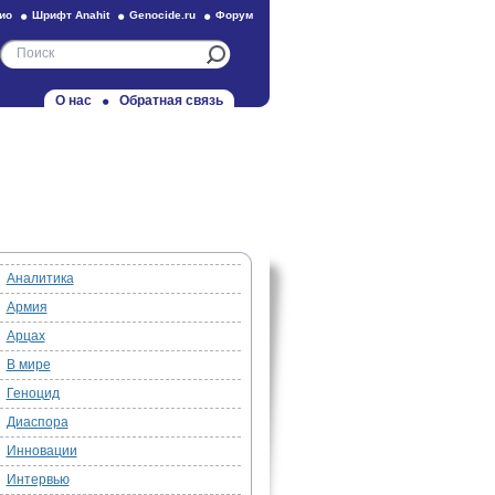
ио
Шрифт Anahit
Genocide.ru
Форум
О нас
Обратная связь
Аналитика
Армия
Арцах
В мире
Геноцид
Диаспора
Инновации
Интервью