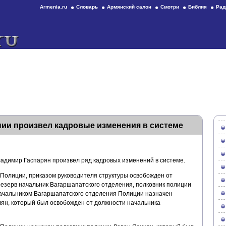
Armenia.ru
Словарь
Армянский салон
Смотри
Библия
Рад
ии произвел кадровые изменения в системе
димир Гаспарян произвел ряд кадровых изменений в системе.
Полиции, приказом руководителя структуры освобожден от
резерв начальник Вагаршапатского отделения, полковник полиции
начальником Вагаршапатского отделения Полиции назначен
лян, который был освобожден от должности начальника