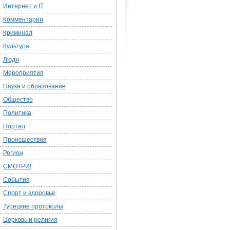
Интернет и IT
Комментарии
Криминал
Культура
Люди
Мероприятия
Наука и образование
Общество
Политика
Портал
Происшествия
Регион
СМОТРИ!
События
Спорт и здоровье
Турецкие протоколы
Церковь и религия