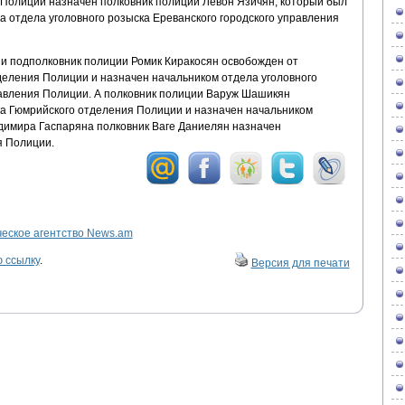
Полиции назначен полковник полиции Левон Язичян, который был
 отдела уголовного розыска Ереванского городского управления
и подполковник полиции Ромик Киракосян освобожден от
деления Полиции и назначен начальником отдела уголовного
равления Полиции. А полковник полиции Варуж Шашикян
а Гюмрийского отделения Полиции и назначен начальником
димира Гаспаряна полковник Ваге Даниелян назначен
я Полиции.
ское агентство News.am
 ссылку
.
Версия для печати