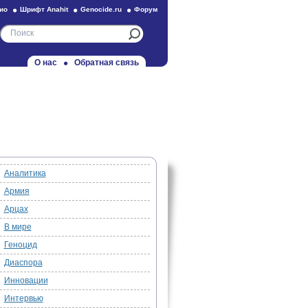
ио
Шрифт Anahit
Genocide.ru
Форум
О нас
Обратная связь
Аналитика
Армия
Арцах
В мире
Геноцид
Диаспора
Инновации
Интервью