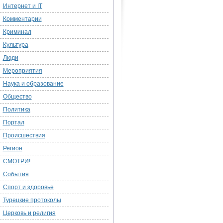
Интернет и IT
Комментарии
Криминал
Культура
Люди
Мероприятия
Наука и образование
Общество
Политика
Портал
Происшествия
Регион
СМОТРИ!
События
Спорт и здоровье
Турецкие протоколы
Церковь и религия