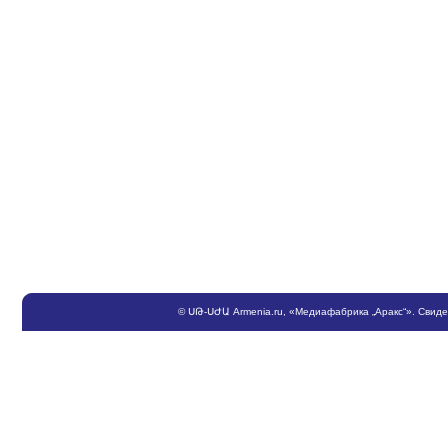
©
ՍԹ
-
ՍԺԱ
Armenia.ru
, «Медиафабрика „Аракс“». Свид