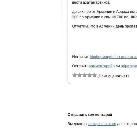
вести азатамартиков.
До сих пор от Армении и Арцаха ос
200 по Армении и свыше 700 по НКР.
Отметим, что в Армении день пропав
Источник:
Информационно-аналитиче
Оставить
комментарий
или
обратную
(Пока оценок нет)
Отправить комментарий
Вы должны
авторизоваться
для отправ