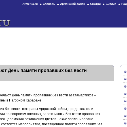
Armenia.ru
Словарь
Армянский салон
Смотри
Библия
Рад
ют День памяти пропавших без вести
тмечают День памяти пропавших без вести азатамартиков –
йны в Нагорном Карабахе.
их без вести, ветераны Арцахской войны, представители
ии по вопросам пленных, заложников и без вести пропавших
тся церемония возложения цветов. Также запланировано
 состоится мероприятие, посвященное памяти пропавших без