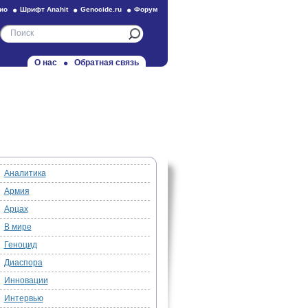
ио
Шрифт Anahit
Genocide.ru
Форум
О нас
Обратная связь
Аналитика
Армия
Арцах
В мире
Геноцид
Диаспора
Инновации
Интервью