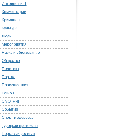
Интернет и IT
Комментарии
Криминал
Культура
Люди
Мероприятия
Наука и образование
Общество
Политика
Портал
Происшествия
Регион
СМОТРИ!
События
Спорт и здоровье
Турецкие протоколы
Церковь и религия