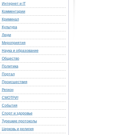
Интернет и IT
Комментарии
Криминал
Культура
Люди
Мероприятия
Наука и образование
Общество
Политика
Портал
Происшествия
Регион
СМОТРИ!
События
Спорт и здоровье
Турецкие протоколы
Церковь и религия