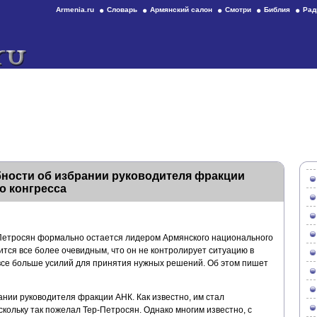
Armenia.ru
Словарь
Армянский салон
Смотри
Библия
Рад
бности об избрании руководителя фракции
о конгресса
-Петросян формально остается лидером Армянского национального
вится все более очевидным, что он не контролирует ситуацию в
я все больше усилий для принятия нужных решений. Об этом пишет
ании руководителя фракции АНК. Как известно, им стал
кольку так пожелал Тер-Петросян. Однако многим известно, с