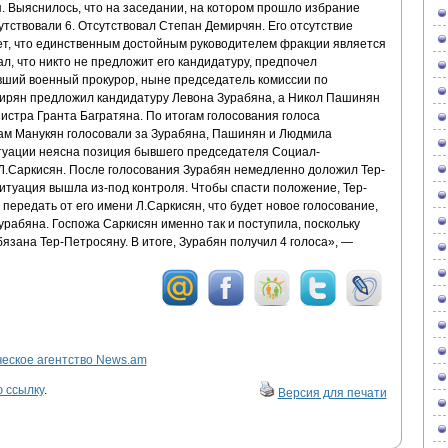
я. Выяснилось, что на заседании, на котором прошло избрание
утствовали 6. Отсутствовал Степан Демирчян. Его отсутствие
ет, что единственным достойным руководителем фракции является
ал, что никто не предложит его кандидатуру, предпочел
ывший военный прокурор, ныне председатель комиссии по
ирян предложил кандидатуру Левона Зурабяна, а Никол Пашинян
истра Гранта Багратяна. По итогам голосования голоса
рам Манукян голосовали за Зурабяна, Пашинян и Людмила
итуации неясна позиция бывшего председателя Социал-
Л.Саркисян. После голосования Зурабян немедленно доложил Тер-
 ситуация вышла из-под контроля. Чтобы спасти положение, Тер-
ередать от его имени Л.Саркисян, что будет новое голосование,
урабяна. Госпожа Саркисян именно так и поступила, поскольку
язана Тер-Петросяну. В итоге, Зурабян получил 4 голоса», —
ское агентство News.am
 ссылку
.
Версия для печати