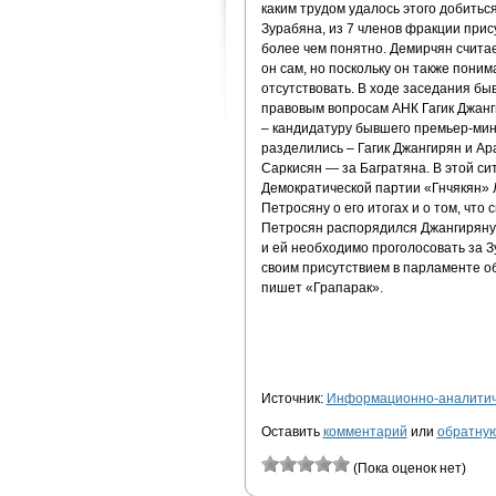
каким трудом удалось этого добитьс
Зурабяна, из 7 членов фракции прис
более чем понятно. Демирчян счита
он сам, но поскольку он также поним
отсутствовать. В ходе заседания б
правовым вопросам АНК Гагик Джанг
– кандидатуру бывшего премьер-мин
разделились – Гагик Джангирян и А
Саркисян — за Багратяна. В этой с
Демократической партии «Гнчякян» 
Петросяну о его итогах и о том, что
Петросян распорядился Джангиряну п
и ей необходимо проголосовать за З
своим присутствием в парламенте об
пишет «Грапарак».
Источник:
Информационно-аналитиче
Оставить
комментарий
или
обратную
(Пока оценок нет)