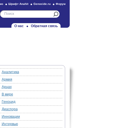
ио
Шрифт Anahit
Genocide.ru
Форум
О нас
Обратная связь
Аналитика
Армия
Арцах
В мире
Геноцид
Диаспора
Инновации
Интервью