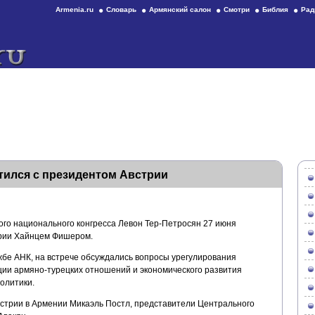
Armenia.ru
Словарь
Армянский салон
Смотри
Библия
Рад
тился с президентом Австрии
го национального конгресса Левон Тер-Петросян 27 июня
трии Хайнцем Фишером.
бе АНК, на встрече обсуждались вопросы урегулирования
ции армяно-турецких отношений и экономического развития
олитики.
встрии в Армении Микаэль Постл, представители Центрального