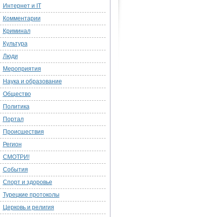
Интернет и IT
Комментарии
Криминал
Культура
Люди
Мероприятия
Наука и образование
Общество
Политика
Портал
Происшествия
Регион
СМОТРИ!
События
Спорт и здоровье
Турецкие протоколы
Церковь и религия