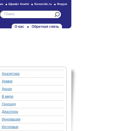
ио
Шрифт Anahit
Genocide.ru
Форум
О нас
Обратная связь
Аналитика
Армия
Арцах
В мире
Геноцид
Диаспора
Инновации
Интервью