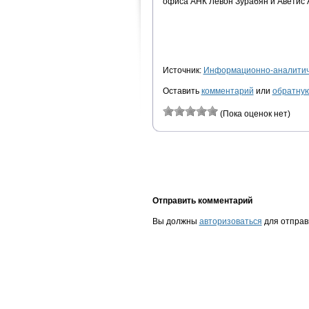
офиса АНК Левон Зурабян и Аветис 
Источник:
Информационно-аналитиче
Оставить
комментарий
или
обратную
(Пока оценок нет)
Отправить комментарий
Вы должны
авторизоваться
для отправ