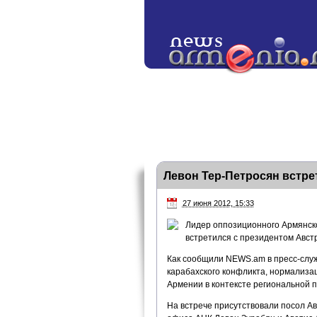
Левон Тер-Петросян встре
27 июня 2012, 15:33
Лидер оппозиционного Армянско
встретился с президентом Авс
Как сообщили NEWS.am в пресс-служ
карабахского конфликта, нормализа
Армении в контексте региональной п
На встрече присутствовали посол А