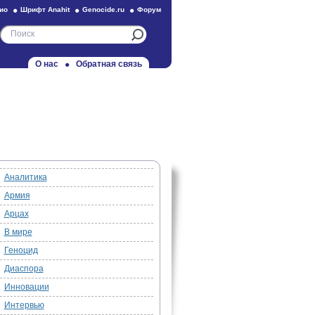
ио
Шрифт Anahit
Genocide.ru
Форум
О нас
Обратная связь
Аналитика
Армия
Арцах
В мире
Геноцид
Диаспора
Инновации
Интервью