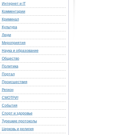
Интернет и IT
Комментарии
Криминал
Культура
Люди
Мероприятия
Наука и образование
Общество
Политика
Портал
Происшествия
Регион
СМОТРИ!
События
Спорт и здоровье
Турецкие протоколы
Церковь и религия