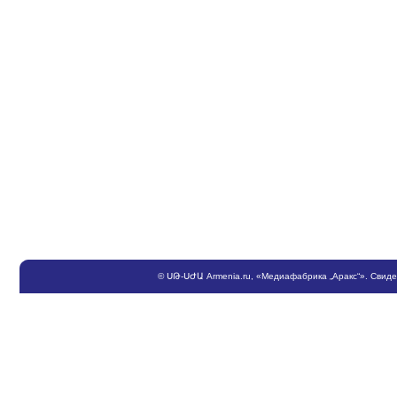
©
ՍԹ
-
ՍԺԱ
Armenia.ru
, «Медиафабрика „Аракс“». Свид