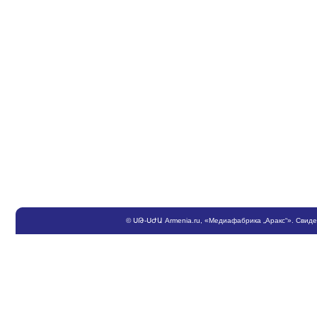
©
ՍԹ
-
ՍԺԱ
Armenia.ru
, «Медиафабрика „Аракс“». Свид