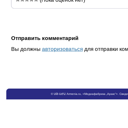
Отправить комментарий
Вы должны
авторизоваться
для отправки ко
©
ՍԹ
-
ՍԺԱ
Armenia.ru
, «Медиафабрика „Аракс“». Свид