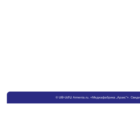
©
ՍԹ
-
ՍԺԱ
Armenia.ru
, «Медиафабрика „Аракс“». Свид