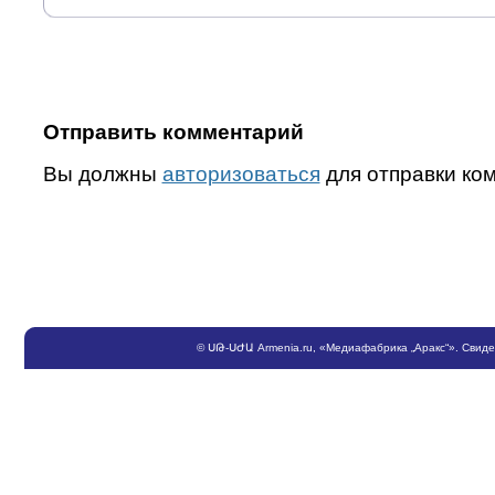
Отправить комментарий
Вы должны
авторизоваться
для отправки ко
©
ՍԹ
-
ՍԺԱ
Armenia.ru
, «Медиафабрика „Аракс“». Свид