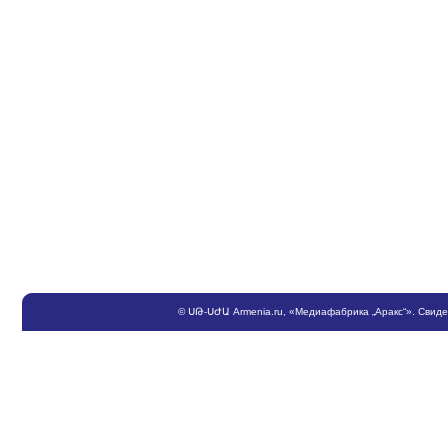
©
ՍԹ
-
ՍԺԱ
Armenia.ru
, «Медиафабрика „Аракс“». Свид