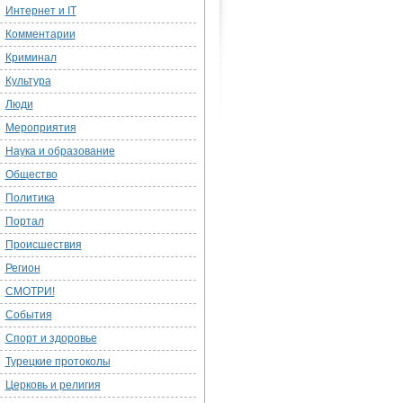
Интернет и IT
Комментарии
Криминал
Культура
Люди
Мероприятия
Наука и образование
Общество
Политика
Портал
Происшествия
Регион
СМОТРИ!
События
Спорт и здоровье
Турецкие протоколы
Церковь и религия