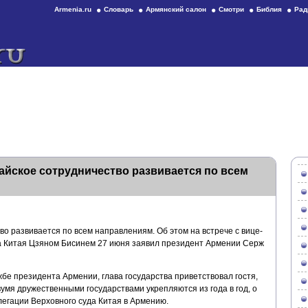
Armenia.ru
Словарь
Армянский салон
Смотри
Библия
Рад
айское сотрудничество развивается по всем
о развивается по всем направлениям. Об этом на встрече с вице-
а Китая Цзяном Бисинем 27 июня заявил президент Армении Серж
е президента Армении, глава государства приветствовал гостя,
умя дружественными государствами укрепляются из года в год, о
легации Верховного суда Китая в Армению.