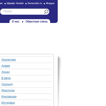
ио
Шрифт Anahit
Genocide.ru
Форум
О нас
Обратная связь
Аналитика
Армия
Арцах
В мире
Геноцид
Диаспора
Инновации
Интервью