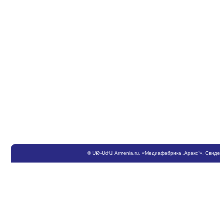
©
ՍԹ
-
ՍԺԱ
Armenia.ru
, «Медиафабрика „Аракс“». Свид