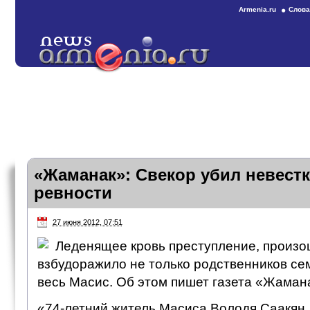
Armenia.ru
Слова
«Жаманак»: Свекор убил невестк
ревности
27 июня 2012, 07:51
Леденящее кровь преступление, произо
взбудоражило не только родственников сем
весь Масис. Об этом пишет газета «Жаман
«74-летний житель Масиса Володя Саакян