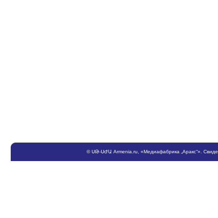
©
ՍԹ
-
ՍԺԱ
Armenia.ru
, «Медиафабрика „Аракс“». Свид