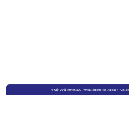
©
ՍԹ
-
ՍԺԱ
Armenia.ru
, «Медиафабрика „Аракс“». Свид