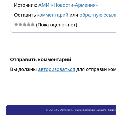
Источник:
АМИ «Новости-Армения»
Оставить
комментарий
или
обратную ссыл
(Пока оценок нет)
Отправить комментарий
Вы должны
авторизоваться
для отправки ко
©
ՍԹ
-
ՍԺԱ
Armenia.ru
, «Медиафабрика „Аракс“». Свид