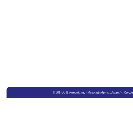
©
ՍԹ
-
ՍԺԱ
Armenia.ru
, «Медиафабрика „Аракс“». Свид