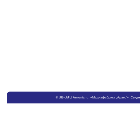
©
ՍԹ
-
ՍԺԱ
Armenia.ru
, «Медиафабрика „Аракс“». Свид