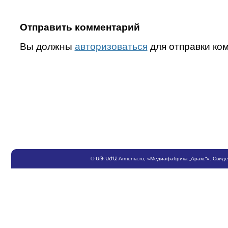
Отправить комментарий
Вы должны
авторизоваться
для отправки ко
©
ՍԹ
-
ՍԺԱ
Armenia.ru
, «Медиафабрика „Аракс“». Свид