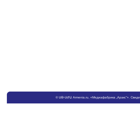
©
ՍԹ
-
ՍԺԱ
Armenia.ru
, «Медиафабрика „Аракс“». Свид