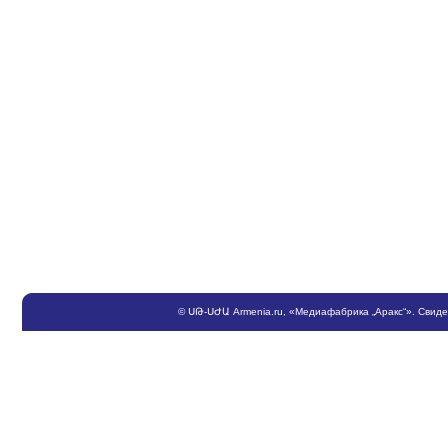
©
ՍԹ
-
ՍԺԱ
Armenia.ru
, «Медиафабрика „Аракс“». Свид