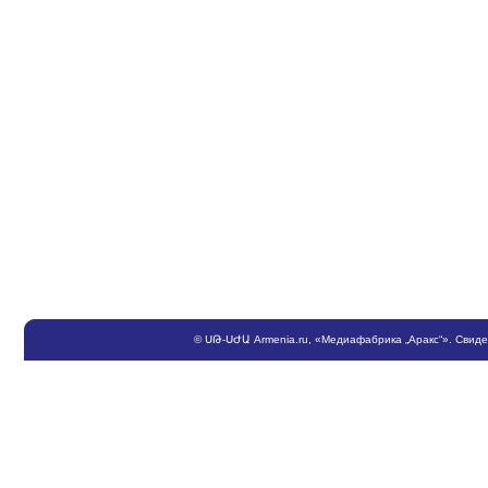
©
ՍԹ
-
ՍԺԱ
Armenia.ru
, «Медиафабрика „Аракс“». Свид