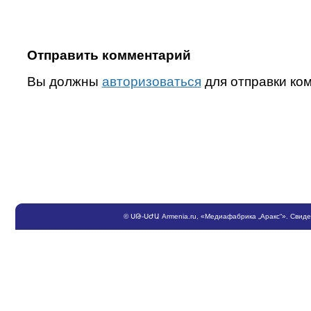
Отправить комментарий
Вы должны
авторизоваться
для отправки ко
©
ՍԹ
-
ՍԺԱ
Armenia.ru
, «Медиафабрика „Аракс“». Свид