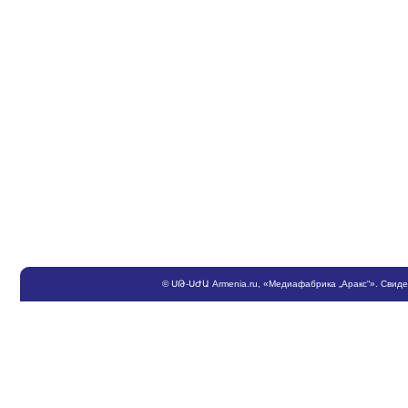
©
ՍԹ
-
ՍԺԱ
Armenia.ru
, «Медиафабрика „Аракс“». Свид