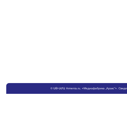
©
ՍԹ
-
ՍԺԱ
Armenia.ru
, «Медиафабрика „Аракс“». Свид