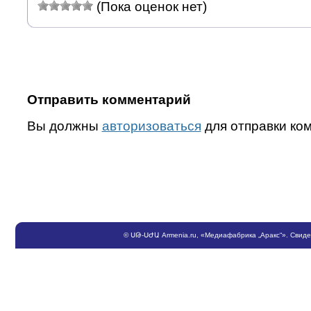
(Пока оценок нет)
Отправить комментарий
Вы должны
авторизоваться
для отправки ко
©
ՍԹ
-
ՍԺԱ
Armenia.ru
, «Медиафабрика „Аракс“». Свид