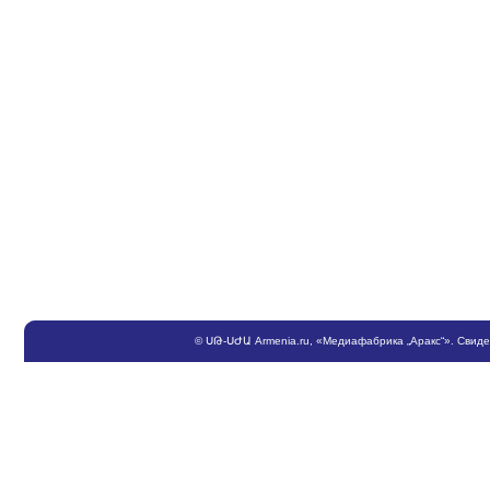
©
ՍԹ
-
ՍԺԱ
Armenia.ru
, «Медиафабрика „Аракс“». Свид