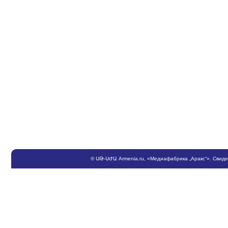
©
ՍԹ
-
ՍԺԱ
Armenia.ru
, «Медиафабрика „Аракс“». Свид