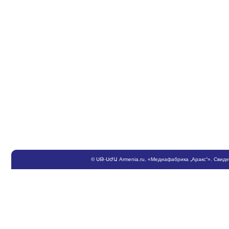
©
ՍԹ
-
ՍԺԱ
Armenia.ru
, «Медиафабрика „Аракс“». Свид