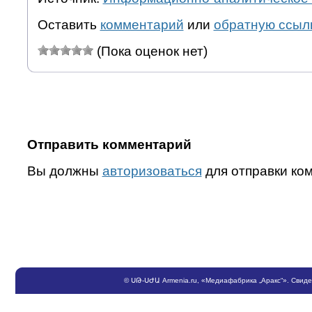
Оставить
комментарий
или
обратную ссыл
(Пока оценок нет)
Отправить комментарий
Вы должны
авторизоваться
для отправки ко
©
ՍԹ
-
ՍԺԱ
Armenia.ru
, «Медиафабрика „Аракс“». Свид