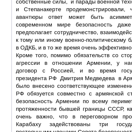
собственные силы, и парады военной техни
и Степанакерте продемонстрировали,
авантюры ответ может быть асиммет
современном мире безопасность даже
предполагает сотрудничество, взаимодей
к тому или иному военно-политическому б
в ОДКБ, и в то же время очень эффективно
Кроме того, помимо обязательств со ст
агрессии в отношении Армении, у на
договор с Россией, и во время госу
президента РФ Дмитрия Медведева в Арм
было внесено соответствующее изменени
РФ обязуется совместно с армянской с
безопасность Армении по всему периме
протяженности бывшей границы СССР, ка
очень важно, что в переговорном пр
Карабаху задействованы три госуд
постоянными членами Совета безопаснос