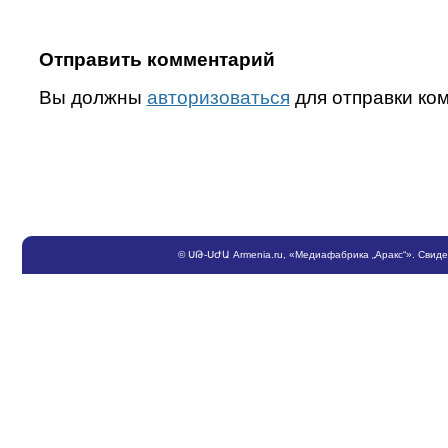
Отправить комментарий
Вы должны
авторизоваться
для отправки ко
©
ՍԹ
-
ՍԺԱ
Armenia.ru
, «Медиафабрика „Аракс“». Свид