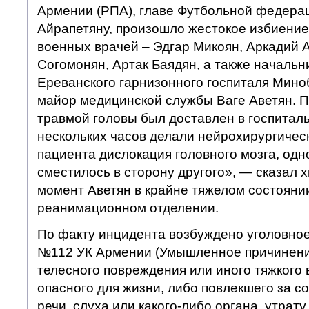
Армении (РПА), главе Футбольной федера
Айрапетяну, произошло жестокое избиение
военных врачей – Эдгар Микоян, Аркадий А
Согомонян, Артак Баядян, а также началь
Ереванского гарнизонного госпиталя Мин
майор медицинской службы Ваге Аветян. П
травмой головы был доставлен в госпиталь
нескольких часов делали нейрохирургичес
пациента дислокация головного мозга, од
сместилось в сторону другого», — сказал 
момент Аветян в крайне тяжелом состояни
реанимационном отделении.
По факту инцидента возбуждено уголовное 
№112 УК Армении (Умышленное причинени
телесного повреждения или иного тяжкого 
опасного для жизни, либо повлекшего за с
речи, слуха или какого-либо органа, утрат