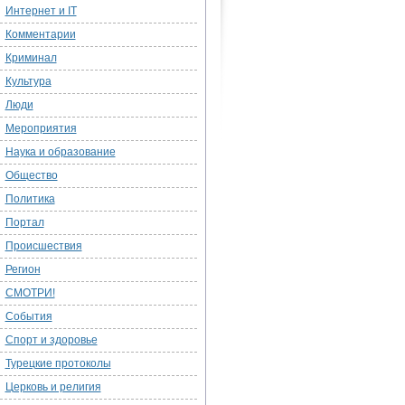
Интернет и IT
Комментарии
Криминал
Культура
Люди
Мероприятия
Наука и образование
Общество
Политика
Портал
Происшествия
Регион
СМОТРИ!
События
Спорт и здоровье
Турецкие протоколы
Церковь и религия