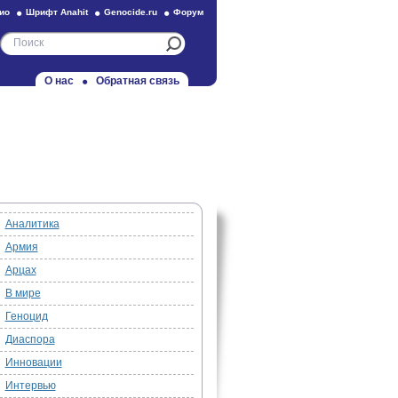
ио
Шрифт Anahit
Genocide.ru
Форум
О нас
Обратная связь
Аналитика
Армия
Арцах
В мире
Геноцид
Диаспора
Инновации
Интервью