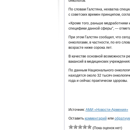
онкологов.
По словам Галстяна, нехватка специ
с советских времен принципом, согл
«Кроме того, раньше медработники и
специфики данной сферы”, — отмети
При этом Галстян сообщил, что сег
онкологами, в частности, по его сл
возрасте ниже сорока лет.
В качестве основной возможности р
вакансий в медицинских учреждения
По данным Национального онкологич
находятся около 32 тысяч онкологич
года и сейчас практически здоровы.
Источник:
АМИ «Новости-Армения»
Оставить
комментарий
или
обратную
(Пока оценок нет)