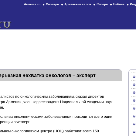
Armenia.ru
Словарь
Армянский салон
Смотри
Библия
Рад
рьезная нехватка онкологов – эксперт
алистов по онкологическим заболеваниям, сказал директор
тра Армении, член-корреспондент Национальной Академии наук
н.
 больных онкологическими заболеваниями приходится всего один
ренции в четверг
альном онкологическом центре (НОЦ) работают всего 159