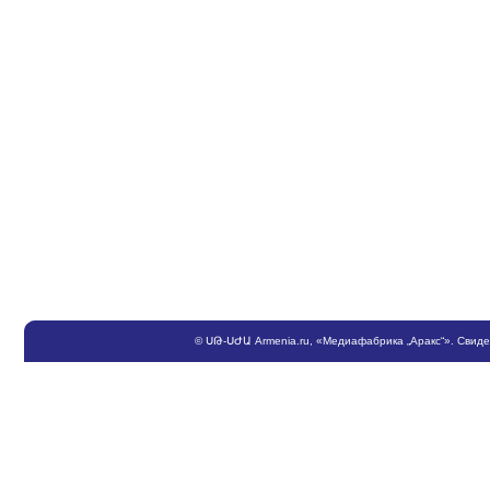
©
ՍԹ
-
ՍԺԱ
Armenia.ru
, «Медиафабрика „Аракс“». Свид