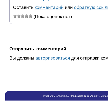
Оставить
комментарий
или
обратную ссыл
(Пока оценок нет)
Отправить комментарий
Вы должны
авторизоваться
для отправки ко
©
ՍԹ
-
ՍԺԱ
Armenia.ru
, «Медиафабрика „Аракс“». Свид