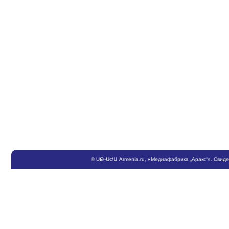
©
ՍԹ
-
ՍԺԱ
Armenia.ru
, «Медиафабрика „Аракс“». Свид