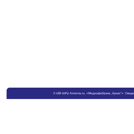
©
ՍԹ
-
ՍԺԱ
Armenia.ru
, «Медиафабрика „Аракс“». Свид