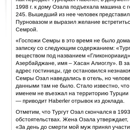
1998 г. к дому Озала подъехала машина с 
245. Вышедший из нее человек представи
Пурновазом и выразил желание встретитьс
Семрой.
«Госпожи Семры в это время не было дома
записку со следующим содержанием: «Тур
веществом под названием «Гликонориаид».
Азербайджане, имя – Хасан Алиоглу». В за
адрес гостиницы, где остановился незнак
Семры Озал наведались в отель, но челов
данными там не было. Стало известно, что
именем не въезжал на территорию Турции
— приводит Haberler отрывок из доклада.
Отметим, что Тургут Озал скончался в 1993
обстоятельствах. Жена Озала утверждает, 
«За день до смерти мой муж принял участи