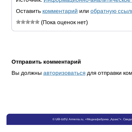
Оставить
комментарий
или
обратную ссыл
(Пока оценок нет)
Отправить комментарий
Вы должны
авторизоваться
для отправки ко
©
ՍԹ
-
ՍԺԱ
Armenia.ru
, «Медиафабрика „Аракс“». Свид