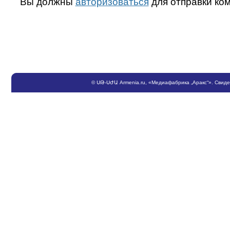
Вы должны
авторизоваться
для отправки ко
©
ՍԹ
-
ՍԺԱ
Armenia.ru
, «Медиафабрика „Аракс“». Свид