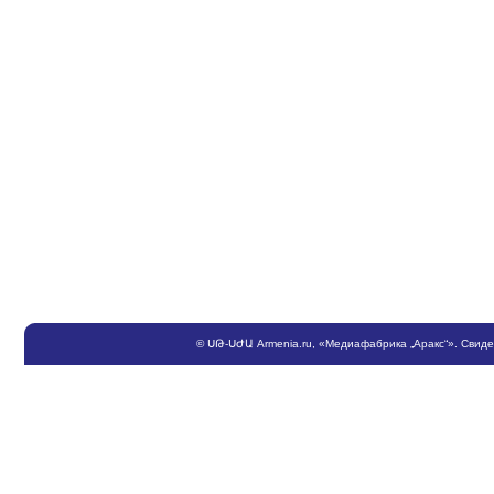
©
ՍԹ
-
ՍԺԱ
Armenia.ru
, «Медиафабрика „Аракс“». Свид